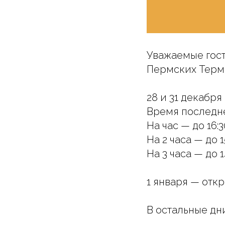
Уважаемые гост
Пермских Терм
28 и 31 декабря
Время последне
На час — до 16:3
На 2 часа — до 1
На 3 часа — до 1
1 января — откр
В остальные дни